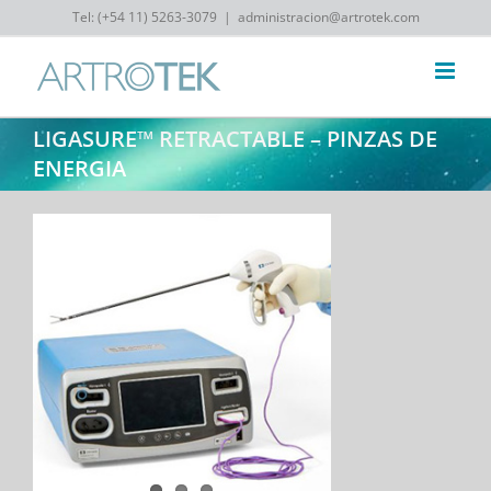
Skip
Tel: (‎+54 11) 5263-3079
|
administracion@artrotek.com
to
content
LIGASURE™ RETRACTABLE – PINZAS DE
ENERGIA