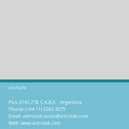
CONTACTO
Pico 3142 2°B, C.A.B.A. - Argentina
Phone:
(‎+54 11) 5263-3079
Email:
administracion@artrotek.com
Web:
www.artrotek.com